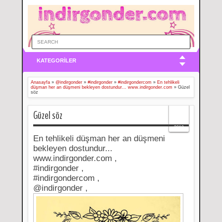
KATEGORİLER
Anasayfa
»
@indirgonder
»
#indirgonder
»
#indirgondercom
»
En tehlikeli
düşman her an düşmeni bekleyen dostundur... www.indirgonder.com
»
Güzel
söz
06
Güzel söz
Oct
2019
En tehlikeli düşman her an düşmeni
bekleyen dostundur...
www.indirgonder.com ,
#indirgonder ,
#indirgondercom ,
@indirgonder ,