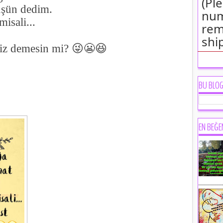
(Pl
üşün dedim.
num
misali...
rem
shi
iz demesin mi?
😜😬😆
BU BLO
EN BEĞE