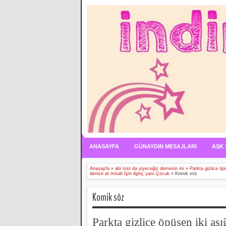
ANASAYFA
GÜNAYDIN MESAJLARI
AŞK 
Anasayfa
»
abi tost da yiyeceğiz demesin mi
»
Parkta gizlice öp
denize at misali İşin ilginç yanı.Çocuk
»
Komik söz
Komik söz
Parkta gizlice öpüşen iki aş