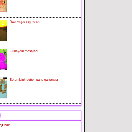
Ümit Yaşar Oğuzcan
Günaydın mesajları
Sorumluluk değeri pano çalışması
R
ı indir