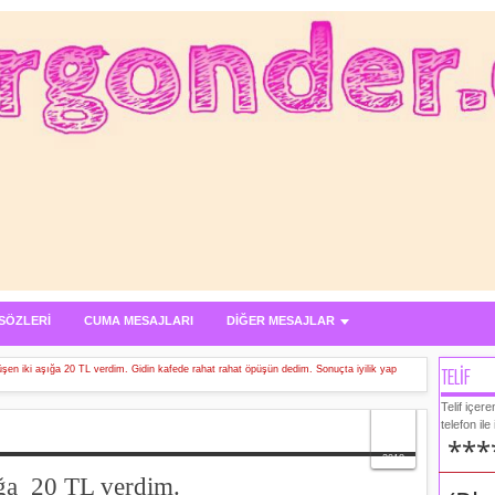
SÖZLERİ
CUMA MESAJLARI
DİĞER MESAJLAR
TELİF
üşen iki aşığa 20 TL verdim. Gidin kafede rahat rahat öpüşün dedim. Sonuçta iyilik yap
Telif içer
04
telefon ile
***
Nov
2018
ığa
20 TL verdim.