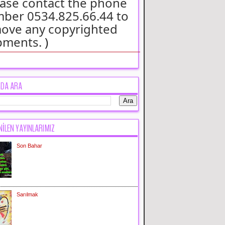
ease contact the phone
ber 0534.825.66.44 to
ove any copyrighted
pments.
)
GDA ARA
NİLEN YAYINLARIMIZ
Son Bahar
Sarılmak