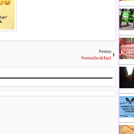
Previous
PreviousÖnceki Kayıt