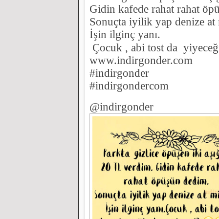
Gidin kafede rahat
rahat öp
Sonuçta iyilik yap denize at 
İşin ilginç yanı.
Çocuk , abi tost
da yiyeceğ
www.indirgonder.com
#indirgonder
#indirgondercom
@indirgonder