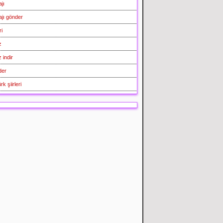
jı
jı gönder
ri
z
 indir
der
rk şiirleri