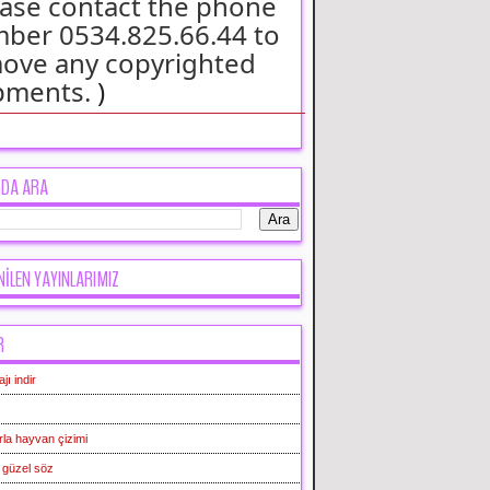
ease contact the phone
ber 0534.825.66.44 to
ove any copyrighted
pments.
)
GDA ARA
NİLEN YAYINLARIMIZ
R
ı indir
la hayvan çizimi
e güzel söz