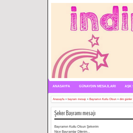
ANASAYFA
GÜNAYDIN MESAJLARI
AŞK 
Anasayfa
»
bayram mesajı
»
Bayramın Kutlu Olsun
»
dini günler
Şeker Bayramı mesajı
Bayramın Kutlu Olsun Şekerim
Nice Bayramlar Dilerim...