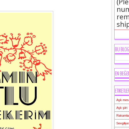
(Pl
num
rem
shi
BU BLO
EN BEĞE
ETIKETLE
Aşk mesaj
Aşk şiiri
Rakamlar
Sevgiliy