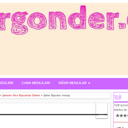
SÖZLERİ
CUMA MESAJLARI
DİĞER MESAJLAR
TELİF
»
Şekerim Nice Bayramlar Dilerim
»
Şeker Bayramı mesajı
02
Telif içer
telefon ile
Jul
***
2016