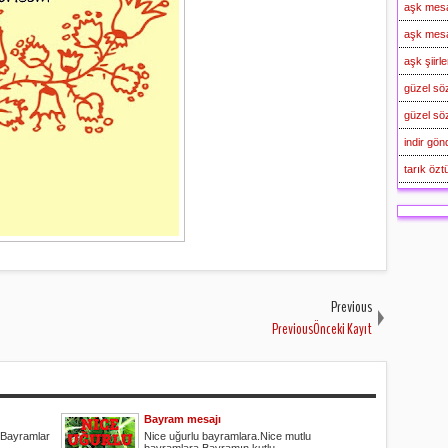
aşk mesa
aşk mesa
aşk şiirle
güzel sö
güzel söz
indir gön
tarık öztü
Previous
PreviousÖnceki Kayıt
Bayram mesajı
 Bayramlar
Nice uğurlu bayramlara.Nice mutlu