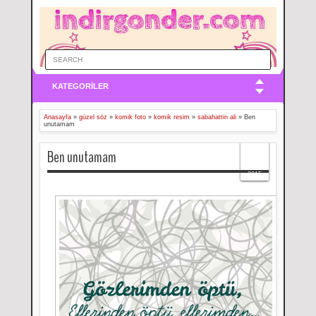
KATEGORİLER
Anasayfa
»
güzel söz
»
komik foto
»
komik resim
»
sabahattin ali
»
Ben
unutamam
22
Ben unutamam
Dec
2015